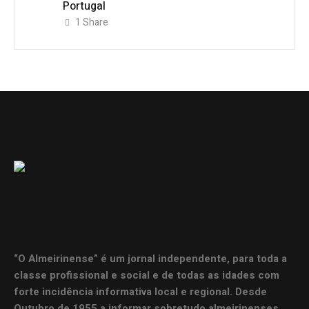
Portugal
1
Share
“O Almeirinense” é um jornal independente, para toda a
classe profissional e social e de todas as idades com
forte incidência informativa local e regional. Desde
Outubro de 1955 a informar sobretudo almeirinenses