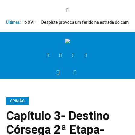
ito, Bento XVI
Últimas:
Despiste provoca um ferido na estrada do campo
P
OPINIÃO
Capítulo 3- Destino
Córsega 2ª Etapa-