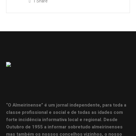
1
Share
“O Almeirinense” é um jornal independente, para toda a
classe profissional e social e de todas as idades com
forte incidência informativa local e regional. Desde
Outubro de 1955 a informar sobretudo almeirinenses
mas também os nossos concelhos vizinhos, o nosso