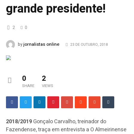
grande presidente!
2
0
jornalistas online
by
23 DE OUTUBRO, 2018
0
2
SHARE
VIEWS
2018/2019
Gonçalo Carvalho, treinador do
Fazendense, traça em entrevista a O Almeirinense