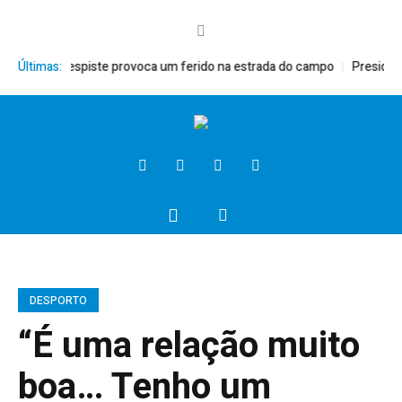
Despiste provoca um ferido na estrada do campo
Últimas:
Presidente da Ass
DESPORTO
“É uma relação muito
boa… Tenho um