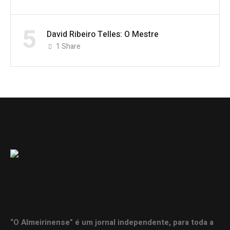
5
David Ribeiro Telles: O Mestre
1
Share
“O Almeirinense” é um jornal independente, para toda a