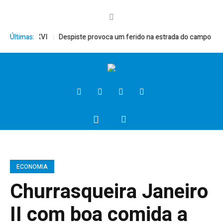
 Bento XVI
Últimas:
Despiste provoca um ferido na estrada do campo
Presi
ECONOMIA
Churrasqueira Janeiro
II com boa comida a