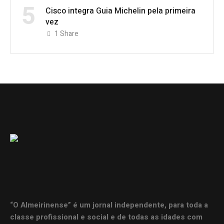
5
Cisco integra Guia Michelin pela primeira
vez
1
Share
“O Almeirinense” é um jornal independente, para toda a
classe profissional e social e de todas as idades com