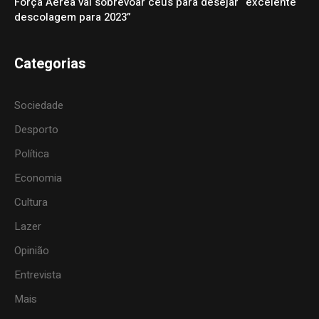
Força Aérea vai sobrevoar céus para desejar “excelente
descolagem para 2023”
Categorias
Sociedade
Desporto
Política
Economia
Cultura
Lazer
Opinião
Entrevista
Mais