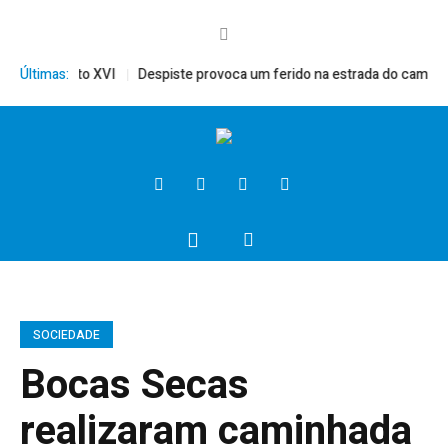
rito, Bento XVI
Últimas:
Despiste provoca um ferido na estrada do campo
P
SOCIEDADE
Bocas Secas
realizaram caminhada