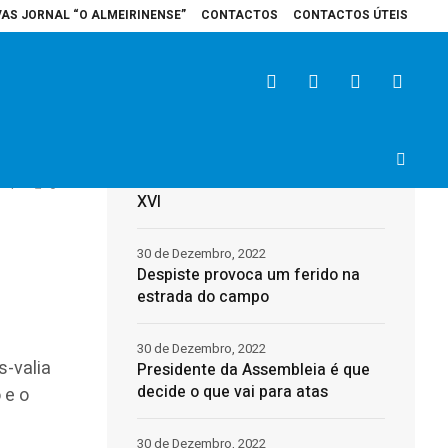
VAS JORNAL “O ALMEIRINENSE”
CONTACTOS
CONTACTOS ÚTEIS
spital de Santarém recebe veículo elétrico para reforçar cuidados na área 
Últimas
31 de Dezembro, 2022
Morreu o Papa Emérito, Bento
1
0
XVI
30 de Dezembro, 2022
Despiste provoca um ferido na
estrada do campo
30 de Dezembro, 2022
s-valia
Presidente da Assembleia é que
decide o que vai para atas
 e o
30 de Dezembro, 2022