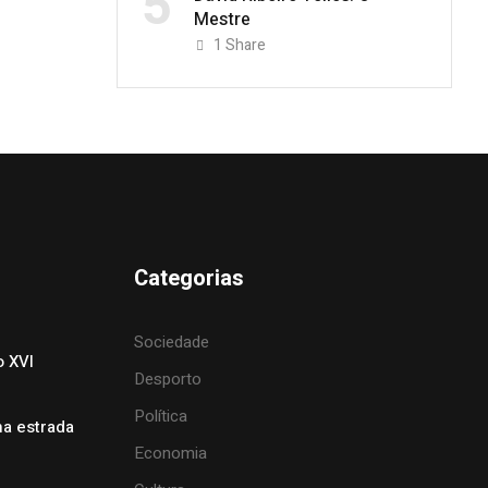
5
Mestre
1
Share
Categorias
Sociedade
o XVI
Desporto
Política
na estrada
Economia