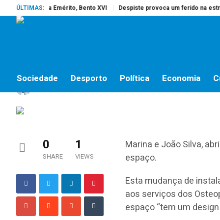
rreu o Papa Emérito, Bento XVI
ÚLTIMAS:
Despiste provoca um ferido na estrada 
ECONOMIA
Osteopatas de Almeiri
Sociedade
Desporto
Política
Economia
C
Maria Vieira
by
17 DE DEZEMBRO, 2018
0
1
Marina e João Silva, ab
espaço.
SHARE
VIEWS
Esta mudança de instala
aos serviços dos Osteop
espaço “tem um design m