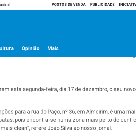
POSTOS DE VENDA
PUBLICIDADE
INICIATI
do campo
Presidente da Assembleia é que decide o que vai para atas
Ho
m abrem novo espaço
ultura
Opinião
Mais
riram esta segunda-feira, dia 17 de dezembro, o seu novo
ções para a rua do Paço, nº 36, em Almeirim, é uma mai
atas, pois encontra-se numa zona mais perto do centro
ais clean”, refere João Silva ao nosso jornal.