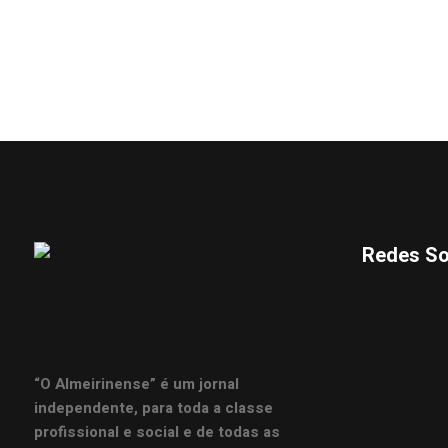
Redes So
“O Almeirinense” é um jornal
independente, para toda a classe
profissional e social e de todas as