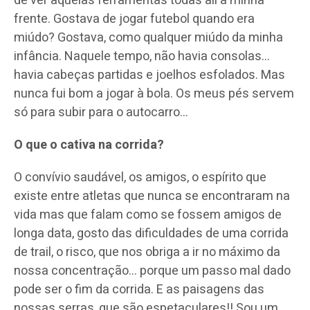
de ver aquelas ferramentas todas ali à minha
frente. Gostava de jogar futebol quando era
miúdo? Gostava, como qualquer miúdo da minha
infância. Naquele tempo, não havia consolas…
havia cabeças partidas e joelhos esfolados. Mas
nunca fui bom a jogar à bola. Os meus pés servem
só para subir para o autocarro…
O que o cativa na corrida?
O convívio saudável, os amigos, o espírito que
existe entre atletas que nunca se encontraram na
vida mas que falam como se fossem amigos de
longa data, gosto das dificuldades de uma corrida
de trail, o risco, que nos obriga a ir no máximo da
nossa concentração… porque um passo mal dado
pode ser o fim da corrida. E as paisagens das
nossas serras, que são espetaculares!! Sou um