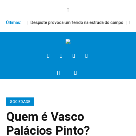
nto XVI
Últimas:
Despiste provoca um ferido na estrada do campo
President
SOCIEDADE
Quem é Vasco
Palácios Pinto?