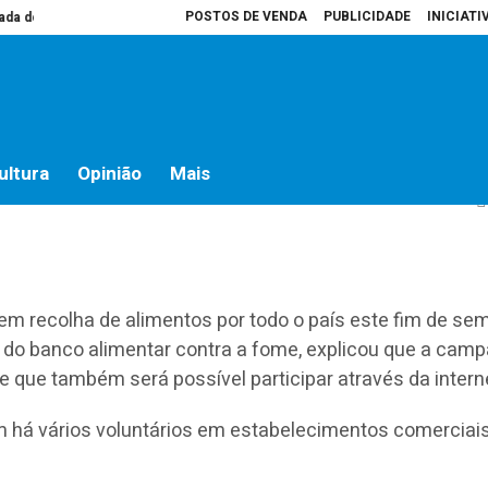
POSTOS DE VENDA
PUBLICIDADE
INICIATI
do campo
Presidente da Assembleia é que decide o que vai para atas
Ho
m no concelho de Almeir
ultura
Opinião
Mais
em recolha de alimentos por todo o país este fim de se
e do banco alimentar contra a fome, explicou que a cam
e que também será possível participar através da intern
m há vários voluntários em estabelecimentos comerciai