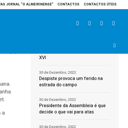
VAS JORNAL “O ALMEIRINENSE”
CONTACTOS
CONTACTOS ÚTEIS
spital de Santarém recebe veículo elétrico para reforçar cuidados na área 
Últimas
im
31 de Dezembro, 2022
Morreu o Papa Emérito, Bento
4
0
XVI
30 de Dezembro, 2022
Despiste provoca um ferido na
mana.
estrada do campo
panha
et.
30 de Dezembro, 2022
Presidente da Assembleia é que
decide o que vai para atas
s a
30 de Dezembro, 2022