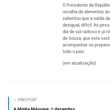
O Presidente da Repúbl
recolha de alimentos do
salientou que a saída da
desigual, difícil. As p
dia de sol radioso e já 
de Sousa, que esta sext
acompanhar os prepara
todo o país.
(em atualização)
PREV POST
A Minha Máquina: 1 dezembro