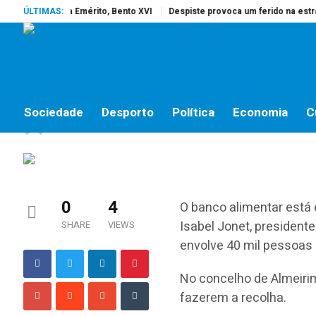
rreu o Papa Emérito, Bento XVI
ÚLTIMAS:
Despiste provoca um ferido na estrada 
SOCIEDADE
Banco Alimentar també
Sociedade
Desporto
Política
Economia
C
jornalistas online
by
1 DE DEZEMBRO, 2018
0
4
O banco alimentar está 
Isabel Jonet, president
SHARE
VIEWS
envolve 40 mil pessoas 
No concelho de Almeiri
fazerem a recolha.