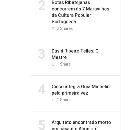
2
Botas Ribatejanas
concorrem às 7 Maravilhas
da Cultura Popular
Portuguesa
2
Shares
3
David Ribeiro Telles: O
Mestre
1
Share
4
Cisco integra Guia Michelin
pela primeira vez
1
Share
5
Arquiteto encontrado morto
em casa em Almeirim