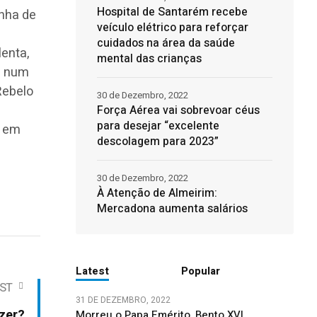
Hospital de Santarém recebe
nha de
veículo elétrico para reforçar
cuidados na área da saúde
lenta,
mental das crianças
la num
Rebelo
30 de Dezembro, 2022
Força Aérea vai sobrevoar céus
para desejar “excelente
o em
descolagem para 2023”
30 de Dezembro, 2022
À Atenção de Almeirim:
Mercadona aumenta salários
Latest
Popular
ST
31 DE DEZEMBRO, 2022
azer?
Morreu o Papa Emérito, Bento XVI