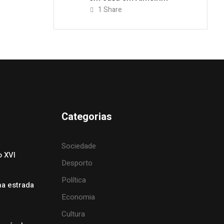
1
Share
Categorias
Sociedade
o XVI
Desporto
Política
na estrada
Economia
Cultura