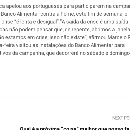
ica apelou aos portugueses para participarem na campa
 Banco Alimentar contra a Fome, este fim de semana, e
 crise “é lenta e desigual”.“A saída da crise é uma saída 
essoas não podem pensar que, de repente, abrimos a jane
não estamos em crise, isso não existe”, afirmou Marcelo 
a-feira visitou as instalações do Banco Alimentar para
tivos da campanha, que decorrerá no sábado e doming
NEXT PO
Qual é a próxima “coisa” melhor que posso f