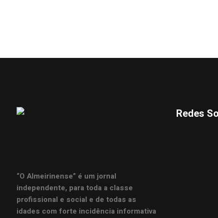
Redes So
“O Almeirinense” é um jornal
independente, para toda a classe
profissional e social e de todas as
idades com forte incidência informativa