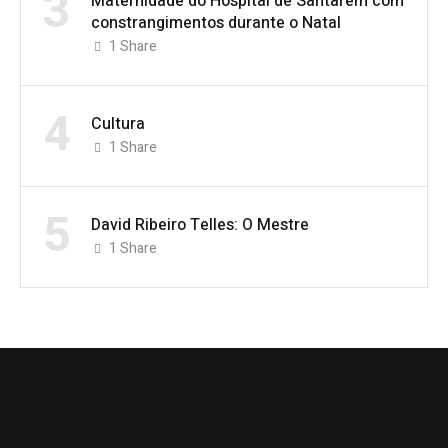
3
Maternidade do Hospital de Santarém com
constrangimentos durante o Natal
1
Share
4
Cultura
1
Share
5
David Ribeiro Telles: O Mestre
1
Share