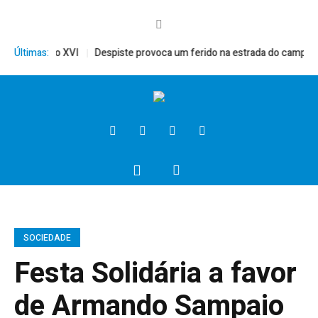
ito, Bento XVI
Últimas:
Despiste provoca um ferido na estrada do campo
P
SOCIEDADE
Festa Solidária a favor
de Armando Sampaio