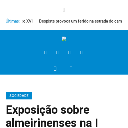
ito, Bento XVI
Últimas:
Despiste provoca um ferido na estrada do campo
P
SOCIEDADE
Exposição sobre
almeirinenses na I