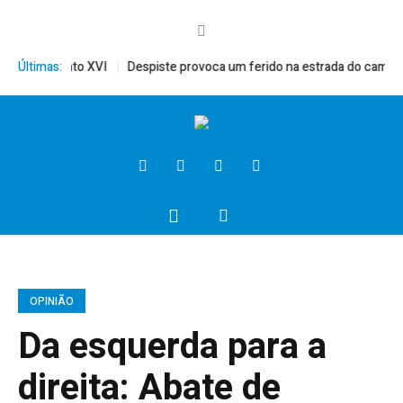
ito, Bento XVI
Últimas:
Despiste provoca um ferido na estrada do campo
P
OPINIÃO
Da esquerda para a
direita: Abate de