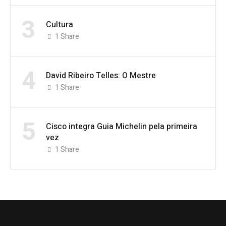
3
Cultura
1
Share
4
David Ribeiro Telles: O Mestre
1
Share
5
Cisco integra Guia Michelin pela primeira
vez
1
Share