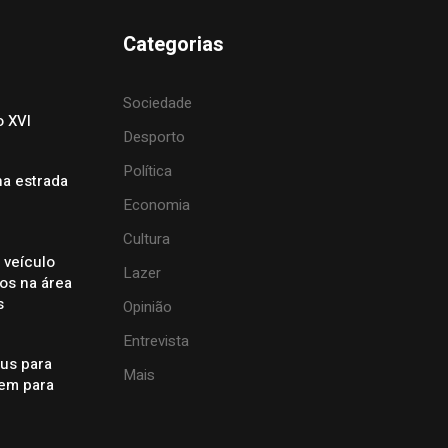
Categorias
Sociedade
o XVI
Desporto
Política
na estrada
Economia
Cultura
 veículo
Lazer
dos na área
s
Opinião
Entrevista
éus para
Mais
gem para