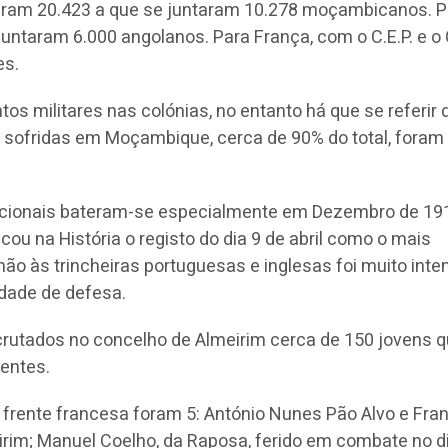
ram 20.423 a que se juntaram 10.278 moçambicanos. P
untaram 6.000 angolanos. Para França, com o C.E.P. e o C.
es.
os militares nas colónias, no entanto há que se referir 
 sofridas em Moçambique, cerca de 90% do total, foram
.
acionais bateram-se especialmente em Dezembro de 19
icou na História o registo do dia 9 de abril como o mais
mão às trincheiras portuguesas e inglesas foi muito inte
idade de defesa.
crutados no concelho de Almeirim cerca de 150 jovens 
rentes.
 frente francesa foram 5: António Nunes Pão Alvo e Fra
irim; Manuel Coelho, da Raposa, ferido em combate no d