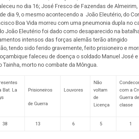
aleceu no dia 16; José Fresco de Fazendas de Almeirim,
 dia 9, o mesmo acontecendo a João Eleutério, do Co
ancisco Boa Vida morreu com uma pneumonia dupla no 
ado João Eleutério foi dado como desaparecido na batalha
amentos intensos das forças alemãs terão atingido
o, tendo sido ferido gravemente, feito prisioneiro e mor
 Moçambique faleceu de doença o soldado Manuel José 
do Tainha, morto no combate da Môngua.
resentes
Não
Condeco
a Bat. La
Prisioneiros
Louvores
voltam
com a Cr
ys
de
Guerra de
de Guerra
Licença
classe
38
13
6
5
1