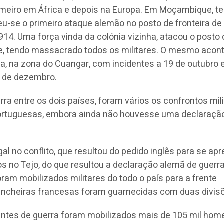
rimeiro em África e depois na Europa. Em Moçambique, ter
eu-se o primeiro ataque alemão no posto de fronteira de
14. Uma força vinda da colónia vizinha, atacou o posto 
ite, tendo massacrado todos os militares. O mesmo acon
la, na zona do Cuangar, com incidentes a 19 de outubro 
8 de dezembro.
rra entre os dois países, foram vários os confrontos mil
ortuguesas, embora ainda não houvesse uma declaraçã
al no conflito, que resultou do pedido inglês para se ap
s no Tejo, do que resultou a declaração alemã de guerra,
oram mobilizados militares do todo o país para a frente
 trincheiras francesas foram guarnecidas com duas divis
entes de guerra foram mobilizados mais de 105 mil hom