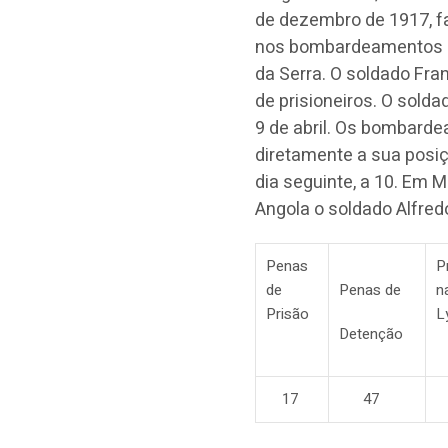
de dezembro de 1917, f
nos bombardeamentos de
da Serra. O soldado Fr
de prisioneiros. O sold
9 de abril. Os bombarde
diretamente a sua posiçã
dia seguinte, a 10. Em
Angola o soldado Alfre
Penas
P
de
Penas de
n
Prisão
L
Detenção
17
47