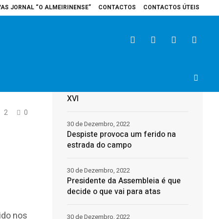
VAS JORNAL “O ALMEIRINENSE”
CONTACTOS
CONTACTOS ÚTEIS
al de Santarém recebe veículo elétrico para reforçar cuidados na área da s
Últimas
de
31 de Dezembro, 2022
Morreu o Papa Emérito, Bento
XVI
2
0
30 de Dezembro, 2022
Despiste provoca um ferido na
estrada do campo
30 de Dezembro, 2022
Presidente da Assembleia é que
decide o que vai para atas
vido nos
30 de Dezembro, 2022