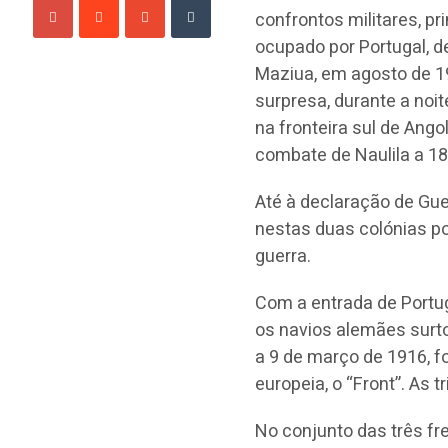
confrontos militares, p
ocupado por Portugal, d
Maziua, em agosto de 19
surpresa, durante a no
na fronteira sul de Ango
combate de Naulila a 1
Até à declaração de Gue
nestas duas colónias p
guerra.
Com a entrada de Portug
os navios alemães surto
a 9 de março de 1916, f
europeia, o “Front”. As
No conjunto das três fr