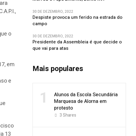
ara
A.P.I.,
30 DE DEZEMBRO, 2022
Despiste provoca um ferido na estrada do
campo
que o
30 DE DEZEMBRO, 2022
Presidente da Assembleia é que decide o
que vai para atas
17, em
Mais populares
nso e
1
Alunos da Escola Secundária
Marquesa de Alorna em
que
protesto
3
Shares
ncisco
ia 13