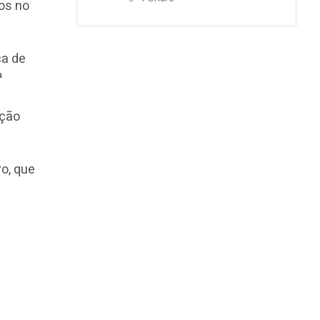
dos no
ca de
ª
ição
o, que