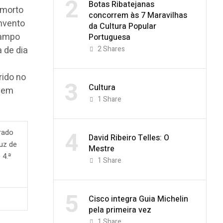
2
Botas Ribatejanas
 morto
concorrem às 7 Maravilhas
nvento
da Cultura Popular
campo
Portuguesa
2
Shares
 de dia
rido no
3
Cultura
e em
1
Share
4
rado
David Ribeiro Telles: O
uz de
Mestre
 4.ª
1
Share
5
Cisco integra Guia Michelin
pela primeira vez
1
Share