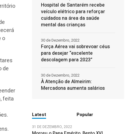
Hospital de Santarém recebe
ritório
veículo elétrico para reforçar
cuidados na área da saúde
de
mental das crianças
tecerá
e o
30 de Dezembro, 2022
Força Aérea vai sobrevoar céus
para desejar “excelente
descolagem para 2023”
itares
o de
30 de Dezembro, 2022
À Atenção de Almeirim:
Mercadona aumenta salários
reender
 feita
ões.
Latest
Popular
31 DE DEZEMBRO, 2022
ens.
Morreu o Papa Emérito, Bento XVI