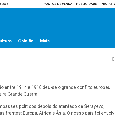
POSTOS DE VENDA
PUBLICIDADE
INICIATI
ampo
Presidente da Assembleia é que decide o que vai para atas
Hospit
stício – 11 de novembro 
ultura
Opinião
Mais
o entre 1914 e 1918 deu-se o grande conflito europeu
ira Grande Guerra.
mpasses políticos depois do atentado de Serayevo,
 frentes: Europa, África e Ásia. O nosso país foi envol