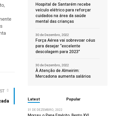
Hospital de Santarém recebe
to,
veículo elétrico para reforçar
cuidados na área da saúde
amente
mental das crianças
os
nta
30 de Dezembro, 2022
Força Aérea vai sobrevoar céus
para desejar “excelente
descolagem para 2023”
30 de Dezembro, 2022
À Atenção de Almeirim:
Mercadona aumenta salários
ST
Latest
Popular
cada
31 DE DEZEMBRO, 2022
Morreu o Papa Emérito, Bento XVI