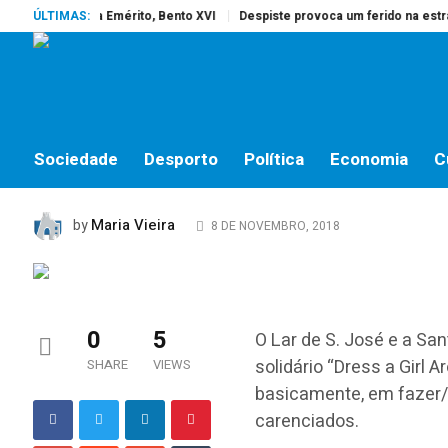
rreu o Papa Emérito, Bento XVI
ÚLTIMAS:
Despiste provoca um ferido na estrada 
SOCIEDADE
O Lar de S. José associ
Around the World”
Sociedade
Desporto
Política
Economia
C
Maria Vieira
by
8 DE NOVEMBRO, 2018
0
5
O Lar de S. José e a Sa
solidário “Dress a Girl 
SHARE
VIEWS
basicamente, em fazer/
carenciados.