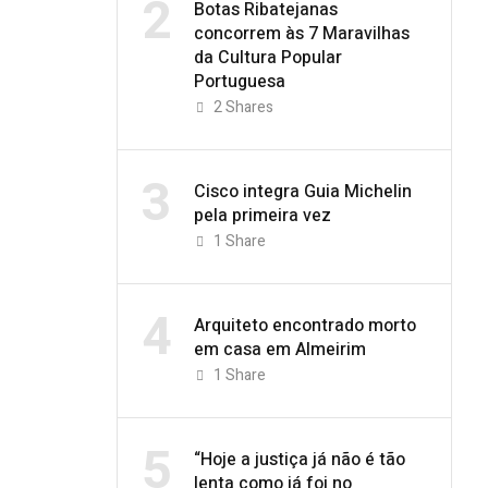
2
Botas Ribatejanas
concorrem às 7 Maravilhas
da Cultura Popular
Portuguesa
2
Shares
3
Cisco integra Guia Michelin
pela primeira vez
1
Share
4
Arquiteto encontrado morto
em casa em Almeirim
1
Share
5
“Hoje a justiça já não é tão
lenta como já foi no