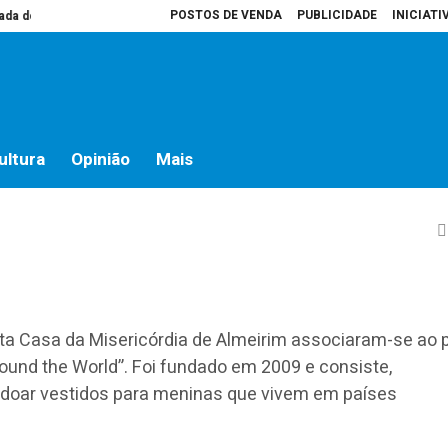
POSTOS DE VENDA
PUBLICIDADE
INICIATI
do campo
Presidente da Assembleia é que decide o que vai para atas
Ho
a-se a projeto “Dress a Gi
ultura
Opinião
Mais
nta Casa da Misericórdia de Almeirim associaram-se ao 
Around the World”. Foi fundado em 2009 e consiste,
doar vestidos para meninas que vivem em países