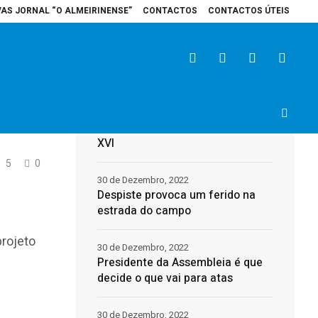
VAS JORNAL “O ALMEIRINENSE”
CONTACTOS
CONTACTOS ÚTEIS
spital de Santarém recebe veículo elétrico para reforçar cuidados na área 
Últimas
rl
31 de Dezembro, 2022
Morreu o Papa Emérito, Bento
XVI
5
0
30 de Dezembro, 2022
Despiste provoca um ferido na
estrada do campo
projeto
30 de Dezembro, 2022
Presidente da Assembleia é que
decide o que vai para atas
30 de Dezembro, 2022