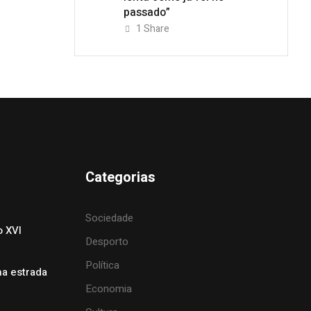
passado”
1
Share
Categorias
Sociedade
o XVI
Desporto
Política
na estrada
Economia