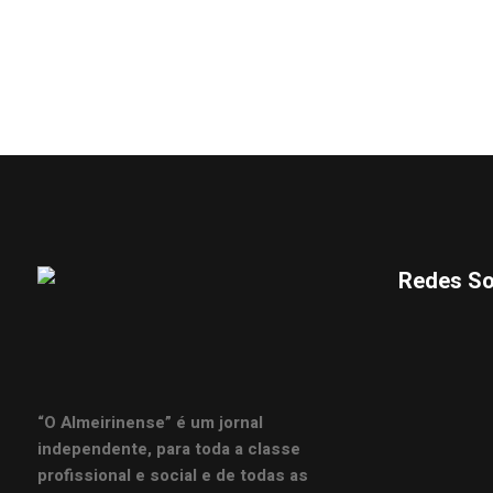
Redes So
“O Almeirinense” é um jornal
independente, para toda a classe
profissional e social e de todas as