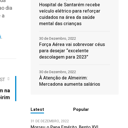
 da
Hospital de Santarém recebe
ao dia
veículo elétrico para reforçar
 a
cuidados na área da saúde
mental das crianças
i
.
30 de Dezembro, 2022
Força Aérea vai sobrevoar céus
para desejar “excelente
descolagem para 2023”
30 de Dezembro, 2022
À Atenção de Almeirim:
ST
Mercadona aumenta salários
m na
eirim
Latest
Popular
31 DE DEZEMBRO, 2022
Morreu o Papa Emérito, Bento XVI