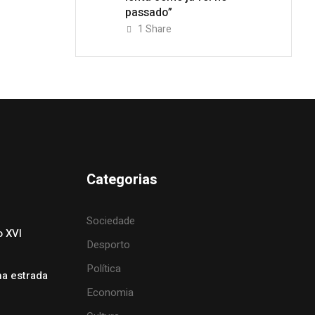
passado”
1
Share
Categorias
Sociedade
o XVI
Desporto
Política
na estrada
Economia