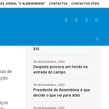
VAS JORNAL “O ALMEIRINENSE”
CONTACTOS
CONTACTOS ÚTEIS
ospital de Santarém recebe veículo elétrico para reforçar cuidados na área 
Últimas
31 de Dezembro, 2022
Morreu o Papa Emérito, Bento
4
0
XVI
30 de Dezembro, 2022
Despiste provoca um ferido na
ias de
estrada do campo
ação
30 de Dezembro, 2022
Presidente da Assembleia é que
decide o que vai para atas
viços
30 de Dezembro, 2022