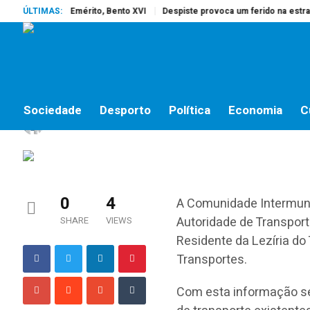
rreu o Papa Emérito, Bento XVI
ÚLTIMAS:
Despiste provoca um ferido na estrada 
SOCIEDADE
CIMLT promove inquéri
Sociedade
Desporto
Política
Economia
C
Maria Vieira
by
6 DE NOVEMBRO, 2018
0
4
A Comunidade Intermuni
Autoridade de Transport
SHARE
VIEWS
Residente da Lezíria do
Transportes.
Com esta informação se