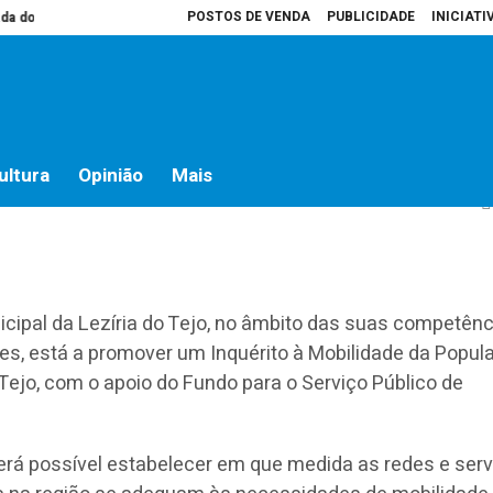
POSTOS DE VENDA
PUBLICIDADE
INICIATI
do campo
Presidente da Assembleia é que decide o que vai para atas
H
to à mobilidade
ultura
Opinião
Mais
cipal da Lezíria do Tejo, no âmbito das suas competênc
es, está a promover um Inquérito à Mobilidade da Popul
 Tejo, com o apoio do Fundo para o Serviço Público de
rá possível estabelecer em que medida as redes e ser