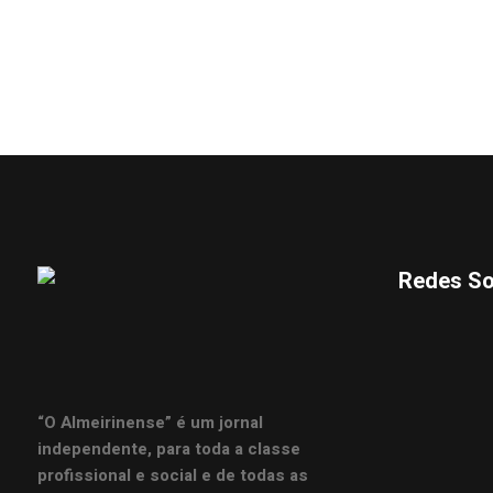
Redes So
“O Almeirinense” é um jornal
independente, para toda a classe
profissional e social e de todas as