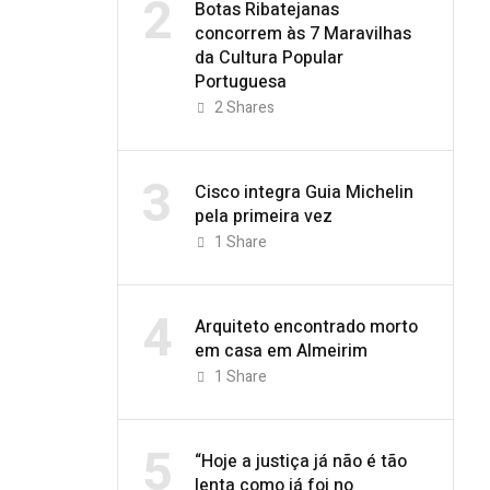
2
Botas Ribatejanas
concorrem às 7 Maravilhas
da Cultura Popular
Portuguesa
2
Shares
3
Cisco integra Guia Michelin
pela primeira vez
1
Share
4
Arquiteto encontrado morto
em casa em Almeirim
1
Share
5
“Hoje a justiça já não é tão
lenta como já foi no