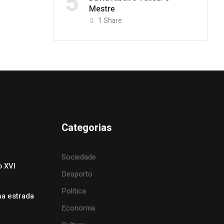
5
Mestre
1
Share
Categorias
Sociedade
o XVI
Desporto
Política
na estrada
Economia