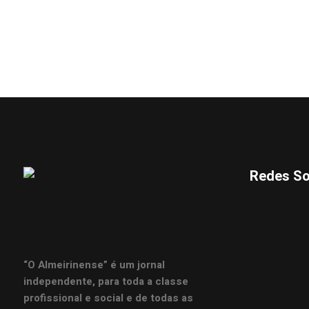
Redes So
“O Almeirinense” é um jornal
independente, para toda a classe
profissional e social e de todas as