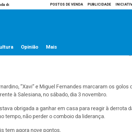
POSTOS DE VENDA
PUBLICIDADE
INICIATI
o campo
Presidente da Assembleia é que decide o que vai para atas
Ho
a
ultura
Opinião
Mais
ernardino, “Xavi” e Miguel Fernandes marcaram os golos
frente à Salesiana, no sábado, dia 3 novembro.
stava obrigada a ganhar em casa para reagir à derrota d
o tempo, não perder o comboio da liderança.
is tem agora nove pontos.