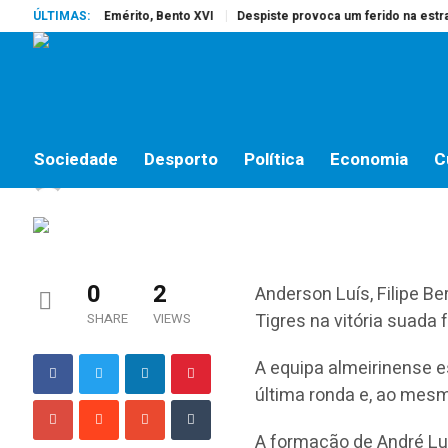
reu o Papa Emérito, Bento XVI
ÚLTIMAS:
Despiste provoca um ferido na estrada d
DESPORTO
Tigres sofre mas ganh
Sociedade
Desporto
Política
Economia
C
jornalistas online
by
4 DE NOVEMBRO, 2018
0
2
Anderson Luís, Filipe B
Tigres na vitória suada 
SHARE
VIEWS
A equipa almeirinense e
última ronda e, ao mesm
A formação de André Lu