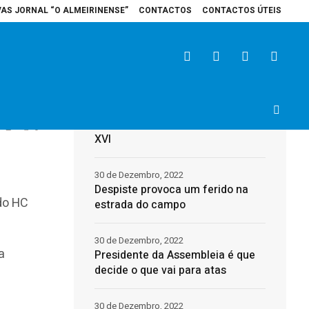
VAS JORNAL “O ALMEIRINENSE”
CONTACTOS
CONTACTOS ÚTEIS
spital de Santarém recebe veículo elétrico para reforçar cuidados na área d
Últimas
31 de Dezembro, 2022
Morreu o Papa Emérito, Bento
2
0
XVI
30 de Dezembro, 2022
Despiste provoca um ferido na
 do HC
estrada do campo
30 de Dezembro, 2022
a
Presidente da Assembleia é que
decide o que vai para atas
30 de Dezembro, 2022