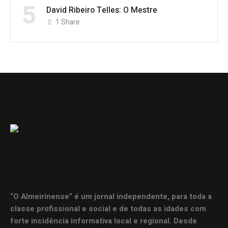
5
David Ribeiro Telles: O Mestre
1
Share
“O Almeirinense” é um jornal independente, para toda a
classe profissional e social e de todas as idades com
forte incidência informativa local e regional. Desde