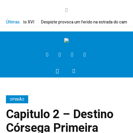
ito, Bento XVI
Últimas:
Despiste provoca um ferido na estrada do campo
Pr
OPINIÃO
Capitulo 2 – Destino
Córsega Primeira