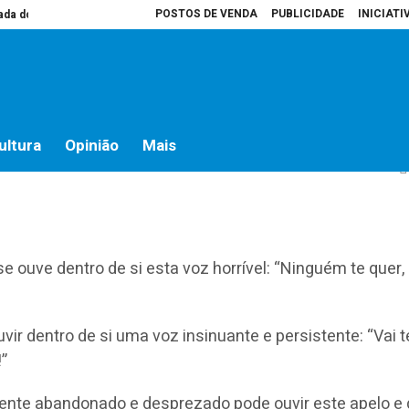
POSTOS DE VENDA
PUBLICIDADE
INICIATI
do campo
Presidente da Assembleia é que decide o que vai para atas
Ho
aminhos: 26 outubro
ultura
Opinião
Mais
e ouve dentro de si esta voz horrível: “Ninguém te quer,
r dentro de si uma voz insinuante e persistente: “Vai 
”
nte abandonado e desprezado pode ouvir este apelo e 