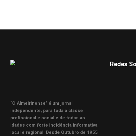
Redes So
“O Almeirinense” é um jornal
independente, para toda a classe
profissional e social e de todas as
idades com forte incidência informativa
local e regional. Desde Outubro de 1955