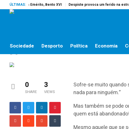
rreu o Papa Emérito, Bento XVI
ÚLTIMAS:
Despiste provoca um ferido na estrada 
NÃO HÁ SOLUÇÕES, HÁ CAMINHOS
Não há soluções, há c
Sociedade
Desporto
Política
Economia
C
jornalistas online
by
26 DE OUTUBRO, 2018
0
3
Sofre-se muito quando s
nada para ninguém.”
SHARE
VIEWS
Mas também se pode ouvi
quem está abandonado!
Mesmo aquele que se se