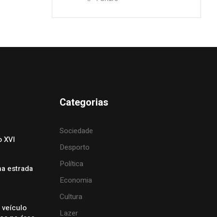
Categorias
Sociedade
o XVI
Desporto
Política
na estrada
Economia
Cultura
 veículo
Lazer