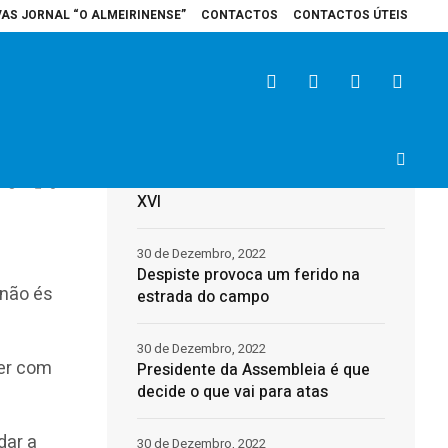
VAS JORNAL “O ALMEIRINENSE”
CONTACTOS
CONTACTOS ÚTEIS
spital de Santarém recebe veículo elétrico para reforçar cuidados na área 
Últimas
31 de Dezembro, 2022
Morreu o Papa Emérito, Bento
3
0
XVI
30 de Dezembro, 2022
Despiste provoca um ferido na
 não és
estrada do campo
30 de Dezembro, 2022
ter com
Presidente da Assembleia é que
decide o que vai para atas
dar a
30 de Dezembro, 2022