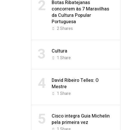
2
Botas Ribatejanas
concorrem às 7 Maravilhas
da Cultura Popular
Portuguesa
2
Shares
3
Cultura
1
Share
4
David Ribeiro Telles: O
Mestre
1
Share
5
Cisco integra Guia Michelin
pela primeira vez
1
Share