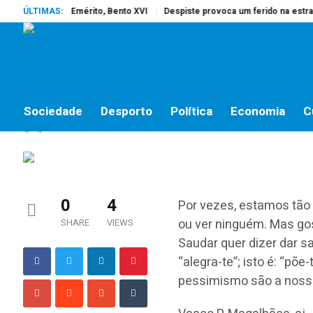
reu o Papa Emérito, Bento XVI
ÚLTIMAS:
Despiste provoca um ferido na estrada d
NÃO HÁ SOLUÇÕES, HÁ CAMINHOS
Não há soluções, há c
Sociedade
Desporto
Política
Economia
C
jornalistas online
by
23 DE OUTUBRO, 2018
0
4
Por vezes, estamos tão
ou ver ninguém. Mas g
SHARE
VIEWS
Saudar quer dizer dar s
“alegra-te”; isto é: “põe
pessimismo são a nossa