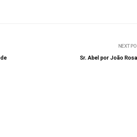
NEXT PO
 de
Sr. Abel por João Ros