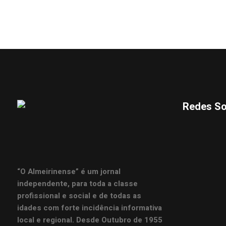
Redes So
“O Almeirinense” é um jornal
independente, para toda a classe
profissional e social e de todas as
idades com forte incidência informativa
local e regional. Desde Outubro de 1955