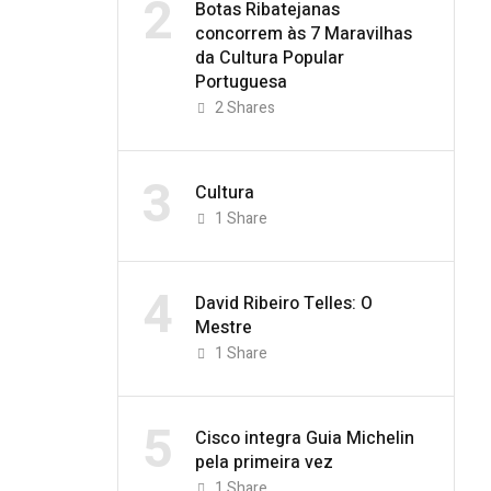
2
Botas Ribatejanas
concorrem às 7 Maravilhas
da Cultura Popular
Portuguesa
2
Shares
3
Cultura
1
Share
4
David Ribeiro Telles: O
Mestre
1
Share
5
Cisco integra Guia Michelin
pela primeira vez
1
Share