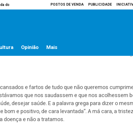
POSTOS DE VENDA
PUBLICIDADE
INICIATI
o campo
Presidente da Assembleia é que decide o que vai para atas
Ho
aminhos: 23 outubro
ultura
Opinião
Mais
 cansados e fartos de tudo que não queremos cumprim
ostávamos que nos saudassem e que nos acolhessem 
aúde, desejar saúde. E a palavra grega para dizer o mes
-te bom e positivo, de cara levantada”. A má cara, a triste
 doença e não a tratamos.