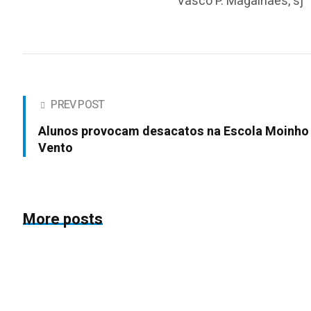
Vasco P. Magalhães, sj
PREV POST
Alunos provocam desacatos na Escola Moinho
Vento
More posts