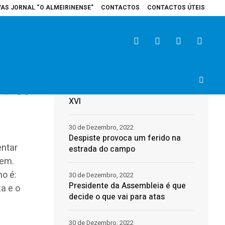
VAS JORNAL “O ALMEIRINENSE”
CONTACTOS
CONTACTOS ÚTEIS
spital de Santarém recebe veículo elétrico para reforçar cuidados na área d
Últimas
31 de Dezembro, 2022
Morreu o Papa Emérito, Bento
4
0
XVI
30 de Dezembro, 2022
Despiste provoca um ferido na
entar
estrada do campo
bem.
mo é:
30 de Dezembro, 2022
Presidente da Assembleia é que
za e o
decide o que vai para atas
30 de Dezembro, 2022