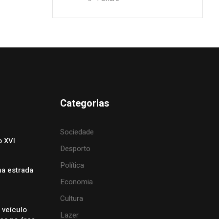
Categorias
Sociedade
o XVI
Desporto
Política
na estrada
Economia
Cultura
 veículo
Lazer