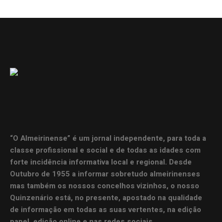
“O Almeirinense” é um jornal independente, para toda a
classe profissional e social e de todas as idades com
forte incidência informativa local e regional. Desde
Outubro de 1955 a informar sobretudo almeirinenses
mas também os nossos concelhos vizinhos, o nosso
Quinzenário está, no presente, apostado na qualidade
de informação em todas as suas vertentes, na edição
papel, edição online e nas redes sociais.