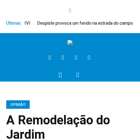
 Bento XVI
Últimas:
Despiste provoca um ferido na estrada do campo
Presid
OPINIÃO
A Remodelação do
Jardim