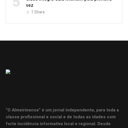
5
vez
1
Share
“O Almeirinense” é um jornal independente, para toda a
classe profissional e social e de todas as idades com
forte incidência informativa local e regional. Desde