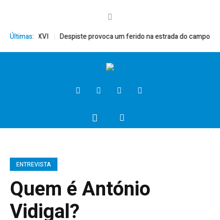
, Bento XVI
Últimas:
Despiste provoca um ferido na estrada do campo
Presi
ENTREVISTA
Quem é António
Vidigal?