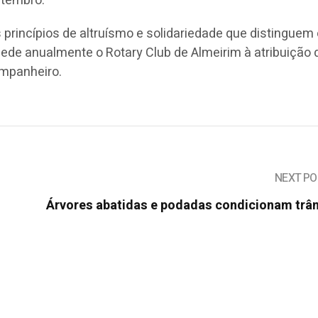
etembro.
 princípios de altruísmo e solidariedade que distinguem
ocede anualmente o
Rotary
Club de Almeirim à atribuição 
mpanheiro.
NEXT PO
Árvores abatidas e podadas condicionam trân