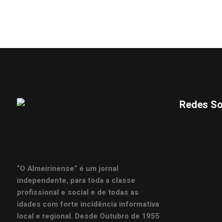
Redes So
“O Almeirinense” é um jornal
independente, para toda a classe
profissional e social e de todas as
idades com forte incidência informativa
local e regional. Desde Outubro de 1955