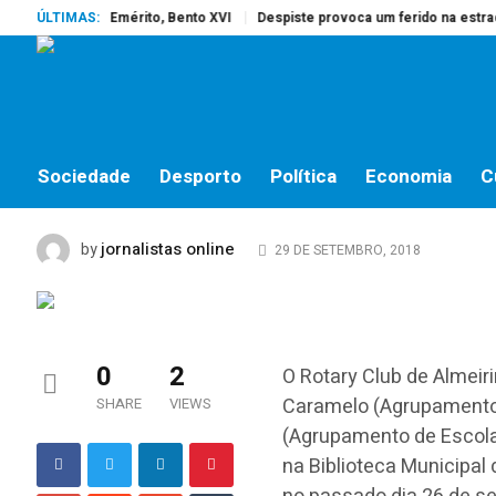
reu o Papa Emérito, Bento XVI
ÚLTIMAS:
Despiste provoca um ferido na estrada d
SOCIEDADE
Margarida Gonçalves e
distinguidos pelo Rota
Sociedade
Desporto
Política
Economia
C
jornalistas online
by
29 DE SETEMBRO, 2018
0
2
O
Rotary
Club de Almeir
Caramelo (Agrupamento 
SHARE
VIEWS
(Agrupamento de Escol
na Biblioteca Municipal