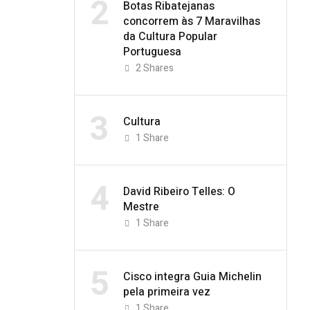
2
Botas Ribatejanas
concorrem às 7 Maravilhas
da Cultura Popular
Portuguesa
2
Shares
3
Cultura
1
Share
4
David Ribeiro Telles: O
Mestre
1
Share
5
Cisco integra Guia Michelin
pela primeira vez
1
Share