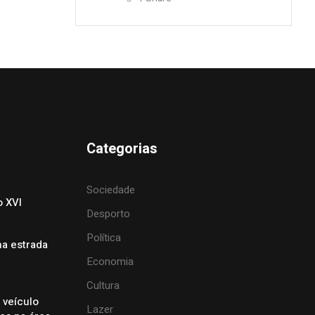
Categorias
Sociedade
o XVI
Desporto
Política
na estrada
Economia
Cultura
 veículo
Lazer