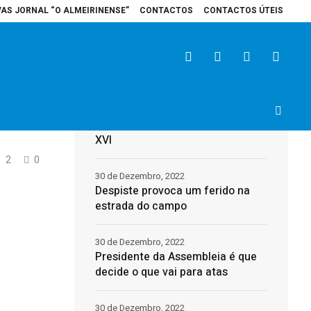
VAS JORNAL “O ALMEIRINENSE”
CONTACTOS
CONTACTOS ÚTEIS
pital de Santarém recebe veículo elétrico para reforçar cuidados na área d
Últimas
31 de Dezembro, 2022
Morreu o Papa Emérito, Bento
XVI
2
0
30 de Dezembro, 2022
Despiste provoca um ferido na
estrada do campo
30 de Dezembro, 2022
Presidente da Assembleia é que
decide o que vai para atas
30 de Dezembro, 2022