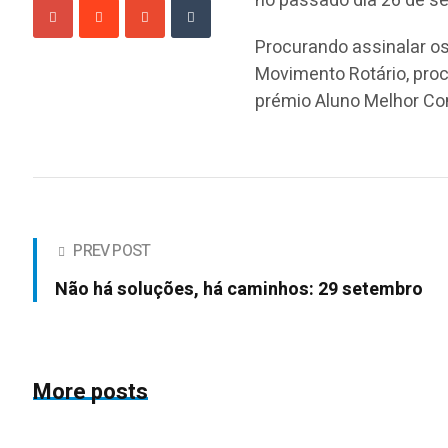
no passado dia 26 de s
Procurando assinalar os
Movimento Rotário, pr
prémio Aluno Melhor Co
PREV POST
Não há soluções, há caminhos: 29 setembro
More posts