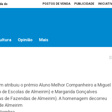
POSTOS DE VENDA
PUBLICIDADE
INICIATI
o campo
Presidente da Assembleia é que decide o que vai para atas
Hos
 Miguel Caramelo
ry Club de Almeirim
ultura
Opinião
Mais
im atribuiu o prémio Aluno Melhor Companheiro a Miguel
de Escolas de Almeirim) e Margarida Gonçalves
as de Fazendas de Almeirim). A homenagem decorreu
 de Almeirim