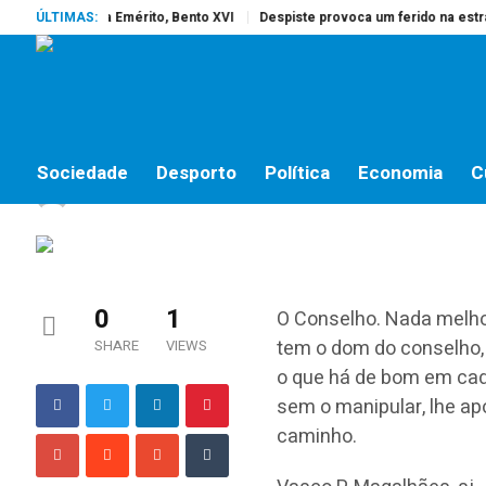
rreu o Papa Emérito, Bento XVI
ÚLTIMAS:
Despiste provoca um ferido na estrada 
NÃO HÁ SOLUÇÕES, HÁ CAMINHOS
Não há soluções, há c
Sociedade
Desporto
Política
Economia
C
jornalistas online
by
26 DE SETEMBRO, 2018
0
1
O Conselho. Nada melh
tem o dom do conselho, 
SHARE
VIEWS
o que há de bom em cada
sem o manipular, lhe ap
caminho.