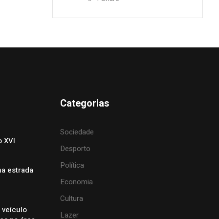
Categorias
Sociedade
o XVI
Desporto
Política
na estrada
Economia
Cultura
 veículo
Lazer