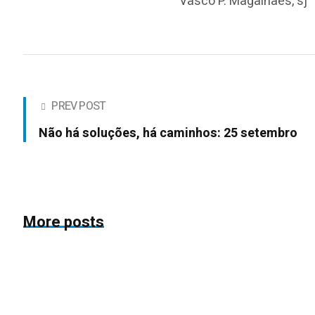
Vasco P. Magalhães, sj
PREV POST
Não há soluções, há caminhos: 25 setembro
More posts