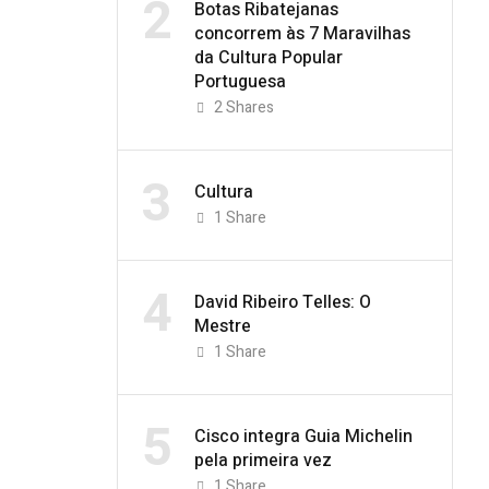
2
Botas Ribatejanas
concorrem às 7 Maravilhas
da Cultura Popular
Portuguesa
2
Shares
3
Cultura
1
Share
4
David Ribeiro Telles: O
Mestre
1
Share
5
Cisco integra Guia Michelin
pela primeira vez
1
Share