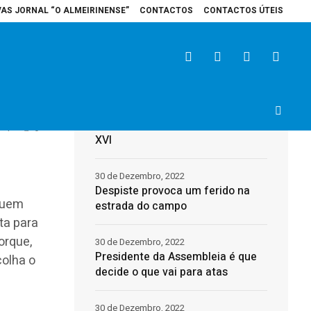
VAS JORNAL “O ALMEIRINENSE”
CONTACTOS
CONTACTOS ÚTEIS
spital de Santarém recebe veículo elétrico para reforçar cuidados na área 
Últimas
31 de Dezembro, 2022
Morreu o Papa Emérito, Bento
1
0
XVI
30 de Dezembro, 2022
Despiste provoca um ferido na
Quem
estrada do campo
ta para
orque,
30 de Dezembro, 2022
Presidente da Assembleia é que
colha o
decide o que vai para atas
30 de Dezembro, 2022