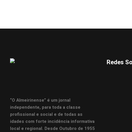
Redes So
“O Almeirinense” é um jornal
independente, para toda a classe
profissional e social e de todas as
idades com forte incidência informativa
local e regional. Desde Outubro de 1955