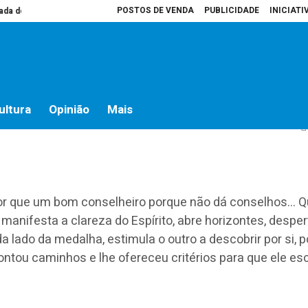
POSTOS DE VENDA
PUBLICIDADE
INICIATI
do campo
Presidente da Assembleia é que decide o que vai para atas
Ho
aminhos: 26 setembro
ultura
Opinião
Mais
or que um bom conselheiro porque não dá conselhos… 
manifesta a clareza do Espírito, abre horizontes, desper
 lado da medalha, estimula o outro a descobrir por si, p
ontou caminhos e lhe ofereceu critérios para que ele es