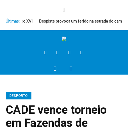
ito, Bento XVI
Últimas:
Despiste provoca um ferido na estrada do campo
P
DESPORTO
CADE vence torneio
em Fazendas de