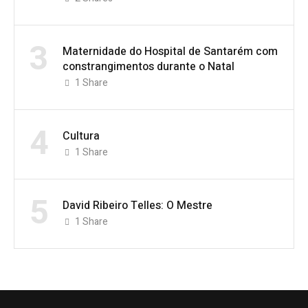
3
Maternidade do Hospital de Santarém com
constrangimentos durante o Natal
1
Share
4
Cultura
1
Share
5
David Ribeiro Telles: O Mestre
1
Share