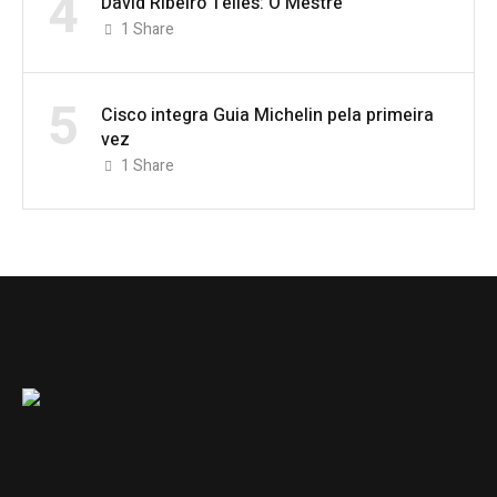
4
David Ribeiro Telles: O Mestre
1
Share
5
Cisco integra Guia Michelin pela primeira
vez
1
Share