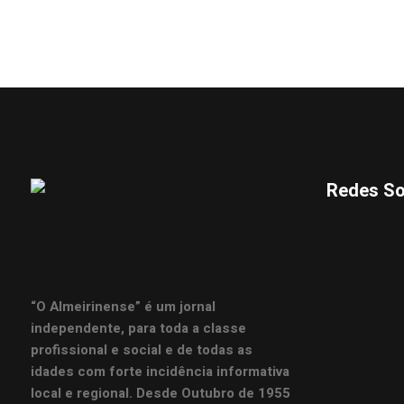
Redes So
“O Almeirinense” é um jornal
independente, para toda a classe
profissional e social e de todas as
idades com forte incidência informativa
local e regional. Desde Outubro de 1955