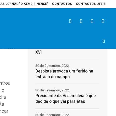
VAS JORNAL “O ALMEIRINENSE”
CONTACTOS
CONTACTOS ÚTEIS
spital de Santarém recebe veículo elétrico para reforçar cuidados na área d
Últimas
31 de Dezembro, 2022
Morreu o Papa Emérito, Bento
2
0
XVI
30 de Dezembro, 2022
Despiste provoca um ferido na
estrada do campo
ntrou
 o
30 de Dezembro, 2022
Presidente da Assembleia é que
i a
decide o que vai para atas
ta
ncar
30 de Dezembro, 2022