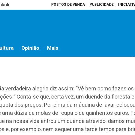
POSTOS DE VENDA
PUBLICIDADE
INICIATI
o campo
Presidente da Assembleia é que decide o que vai para atas
Ho
aminhos: 18 setembro
ultura
Opinião
Mais
verdadeira alegria diz assim: “Vê bem como fazes os
ações!” Conta-se que, certa vez, um duende da floresta e
queta dos preços. Por cima da máquina de lavar colocou
e uma dúzia de molas de roupa o de quinhentos euros. Fo
e na nossa vida entrou um duende atrevido: damos mui
os e, por exemplo, nem sequer uma tarde temos para bri