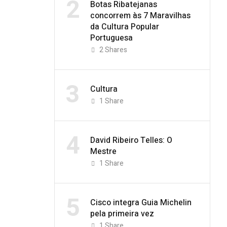
2
Botas Ribatejanas
concorrem às 7 Maravilhas
da Cultura Popular
Portuguesa
2
Shares
3
Cultura
1
Share
4
David Ribeiro Telles: O
Mestre
1
Share
5
Cisco integra Guia Michelin
pela primeira vez
1
Share