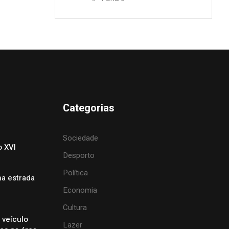
Categorias
Sociedade
o XVI
Desporto
Política
na estrada
Economia
Cultura
 veículo
Lazer