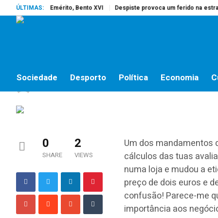
reu o Papa Emérito, Bento XVI
ÚLTIMAS:
Despiste provoca um ferido na estrada d
NÃO HÁ SOLUÇÕES, HÁ CAMINHOS
Não há soluções, há c
Sociedade
Desporto
Política
Economia
C
jornalistas online
by
18 DE SETEMBRO, 2018
0
2
Um dos mandamentos da 
cálculos das tuas avali
SHARE
VIEWS
numa loja e mudou a eti
preço de dois euros e d
confusão! Parece-me qu
importância aos negóci