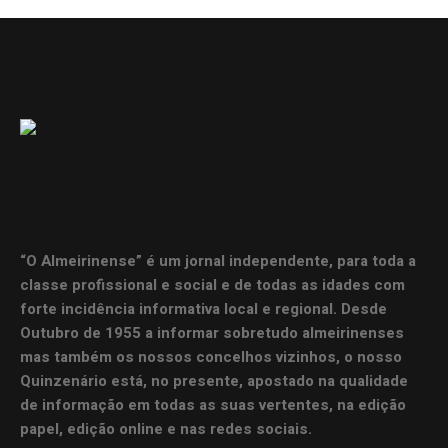
“O Almeirinense” é um jornal independente, para toda a
classe profissional e social e de todas as idades com
forte incidência informativa local e regional. Desde
Outubro de 1955 a informar sobretudo almeirinenses
mas também os nossos concelhos vizinhos, o nosso
Quinzenário está, no presente, apostado na qualidade
de informação em todas as suas vertentes, na edição
papel, edição online e nas redes sociais.