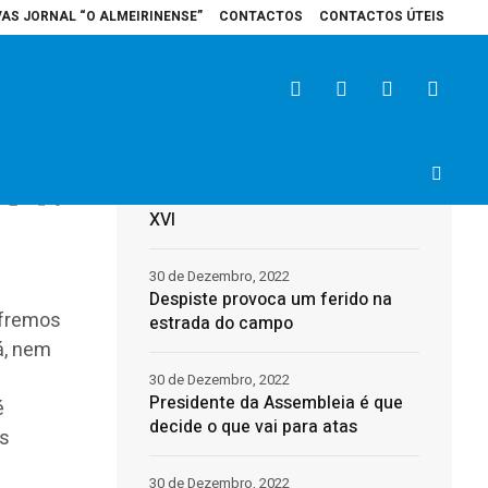
VAS JORNAL “O ALMEIRINENSE”
CONTACTOS
CONTACTOS ÚTEIS
spital de Santarém recebe veículo elétrico para reforçar cuidados na área d
Últimas
31 de Dezembro, 2022
Morreu o Papa Emérito, Bento
2
0
XVI
30 de Dezembro, 2022
Despiste provoca um ferido na
ofremos
estrada do campo
á, nem
30 de Dezembro, 2022
Presidente da Assembleia é que
é
decide o que vai para atas
ós
30 de Dezembro, 2022