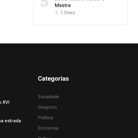
5
Mestre
1
Share
Categorias
Sociedade
o XVI
Desporto
Política
na estrada
Economia