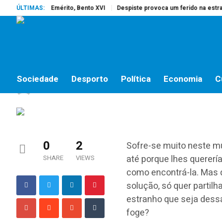
reu o Papa Emérito, Bento XVI
ÚLTIMAS:
Despiste provoca um ferido na estrada d
NÃO HÁ SOLUÇÕES, HÁ CAMINHOS
Não há soluções, há c
Sociedade
Desporto
Política
Economia
C
jornalistas online
by
12 DE SETEMBRO, 2018
0
2
Sofre-se muito neste m
até porque lhes querer
SHARE
VIEWS
como encontrá-la. Mas 
solução, só quer partil
estranho que seja dessa
foge?