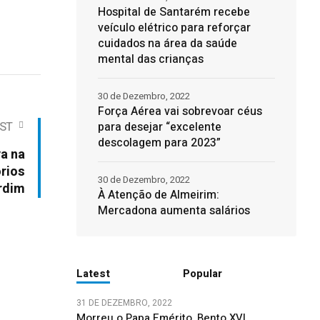
Hospital de Santarém recebe
veículo elétrico para reforçar
cuidados na área da saúde
mental das crianças
30 de Dezembro, 2022
Força Aérea vai sobrevoar céus
para desejar “excelente
ST
descolagem para 2023”
va na
órios
30 de Dezembro, 2022
rdim
À Atenção de Almeirim:
Mercadona aumenta salários
Latest
Popular
31 DE DEZEMBRO, 2022
Morreu o Papa Emérito, Bento XVI