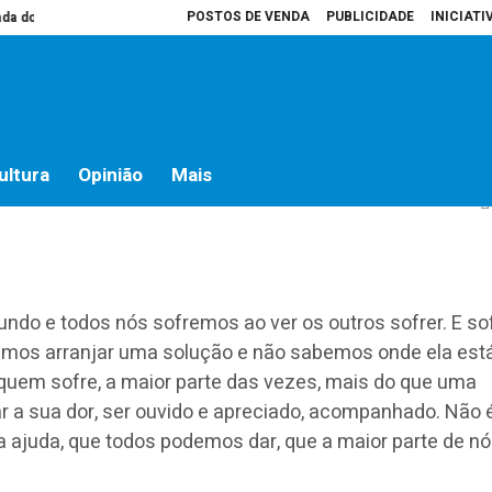
POSTOS DE VENDA
PUBLICIDADE
INICIATI
o campo
Presidente da Assembleia é que decide o que vai para atas
Ho
aminhos: 12 setembro
ultura
Opinião
Mais
undo e todos nós sofremos ao ver os outros sofrer. E s
íamos arranjar uma solução e não sabemos onde ela est
quem sofre, a maior parte das vezes, mais do que uma
har a sua dor, ser ouvido e apreciado, acompanhado. Não 
 ajuda, que todos podemos dar, que a maior parte de n