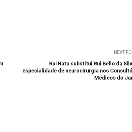
NEXT PO
em
Rui Rato substitui Rui Bello da Sil
especialidade de neurocirurgia nos Consult
Médicos do Ja