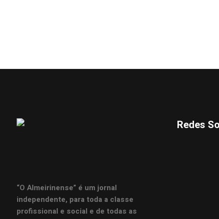
Redes So
“O Almeirinense” é um jornal
independente, para toda a classe
profissional e social e de todas as