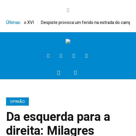
ito, Bento XVI
Últimas:
Despiste provoca um ferido na estrada do campo
Pr
OPINIÃO
Da esquerda para a
direita: Milagres