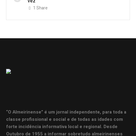
vez
1
Share
“O Almeirinense” é um jornal independente, para toda a
classe profissional e social e de todas as idades com
forte incidência informativa local e regional. Desde
Outubro de 1955 a informar sobretudo almeirinenses