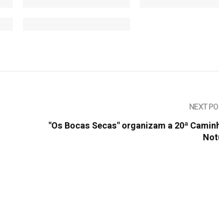
NEXT PO
"Os Bocas Secas" organizam a 20ª Camin
Not