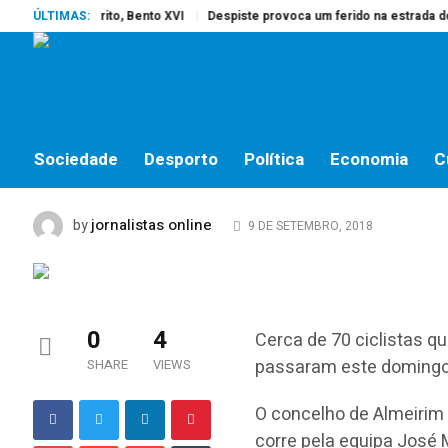
 o Papa Emérito, Bento XVI
ÚLTIMAS:
Despiste provoca um ferido na estrada do c
DESPORTO
Volta a Portugal do Fu
estradas do Concelho 
Sociedade
Desporto
Política
Economia
C
jornalistas online
by
9 DE SETEMBRO, 2018
0
4
Cerca de 70 ciclistas qu
passaram este domingo,
SHARE
VIEWS
O concelho de Almeirim
corre pela equipa José 