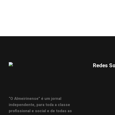
Redes So
“O Almeirinense” é um jornal
independente, para toda a classe
profissional e social e de todas as