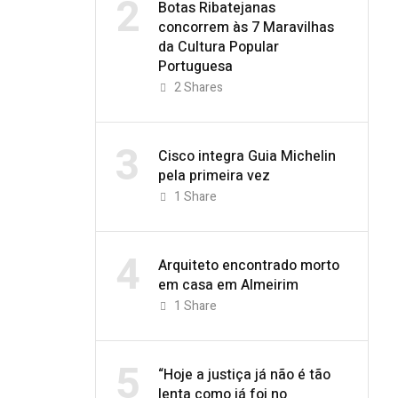
2
Botas Ribatejanas
concorrem às 7 Maravilhas
da Cultura Popular
Portuguesa
2
Shares
3
Cisco integra Guia Michelin
pela primeira vez
1
Share
4
Arquiteto encontrado morto
em casa em Almeirim
1
Share
5
“Hoje a justiça já não é tão
lenta como já foi no