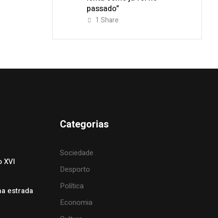
passado”
1
Share
Categorias
Sociedade
o XVI
Desporto
Política
na estrada
Economia