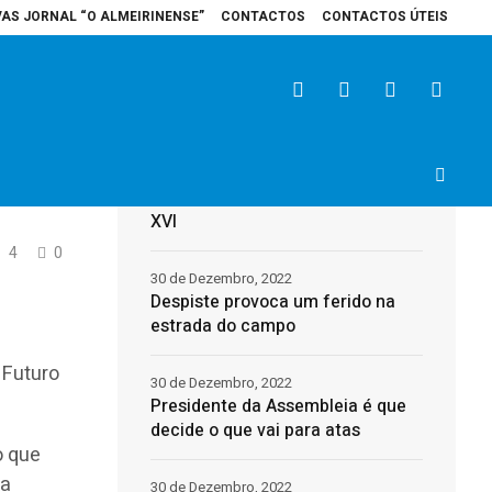
VAS JORNAL “O ALMEIRINENSE”
CONTACTOS
CONTACTOS ÚTEIS
al de Santarém recebe veículo elétrico para reforçar cuidados na área da s
Últimas
31 de Dezembro, 2022
Morreu o Papa Emérito, Bento
XVI
4
0
30 de Dezembro, 2022
Despiste provoca um ferido na
estrada do campo
 Futuro
30 de Dezembro, 2022
Presidente da Assembleia é que
decide o que vai para atas
o que
 a
30 de Dezembro, 2022