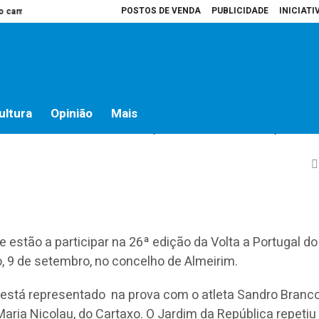
POSTOS DE VENDA
PUBLICIDADE
INICIATI
ampo
Presidente da Assembleia é que decide o que vai para atas
Hospit
turo junta centenas nas
de Almeirim (C/FOTOS)
ultura
Opinião
Mais
e estão a participar na 26ª edição da Volta a Portugal do
 9 de setembro, no concelho de Almeirim.
 está representado na prova com o atleta Sandro Branc
Maria Nicolau, do Cartaxo. O Jardim da República repetiu