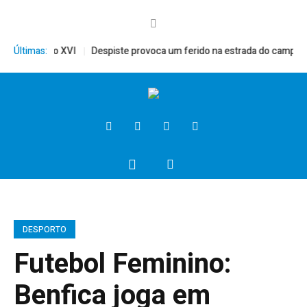
ito, Bento XVI
Últimas:
Despiste provoca um ferido na estrada do campo
Pr
DESPORTO
Futebol Feminino:
Benfica joga em