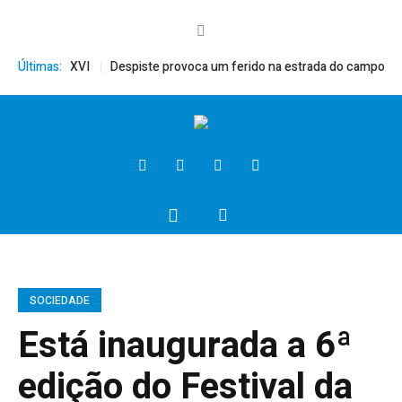
o, Bento XVI
Últimas:
Despiste provoca um ferido na estrada do campo
Pres
SOCIEDADE
Está inaugurada a 6ª
edição do Festival da