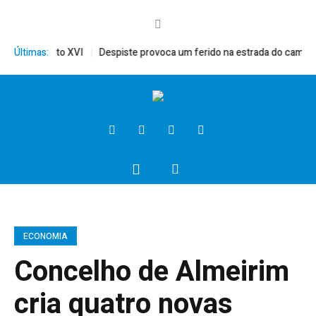
ito, Bento XVI
Últimas:
Despiste provoca um ferido na estrada do campo
P
ECONOMIA
Concelho de Almeirim
cria quatro novas