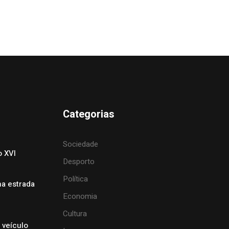
Categorias
Sociedade
o XVI
Desporto
Política
na estrada
Economia
Cultura
 veículo