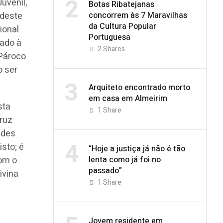
2
uvenil,
Botas Ribatejanas
concorrem às 7 Maravilhas
 deste
da Cultura Popular
ional
Portuguesa
ado à
2
Shares
 Pároco
o ser
3
Arquiteto encontrado morto
em casa em Almeirim
sta
1
Share
cruz
ades
4
sto; é
“Hoje a justiça já não é tão
lenta como já foi no
com o
passado”
ivina
1
Share
Jovem residente em