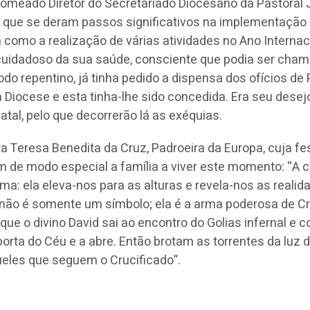
nomeado Diretor do Secretariado Diocesano da Pastoral J
o que se deram passos significativos na implementação
 como a realização de várias atividades no Ano Internac
uidadoso da sua saúde, consciente que podia ser cham
o repentino, já tinha pedido a dispensa dos ofícios de
a Diocese e esta tinha-lhe sido concedida. Era seu desej
atal, pelo que decorrerão lá as exéquias.
a Teresa Benedita da Cruz, Padroeira da Europa, cuja fe
 de modo especial a família a viver este momento: “A 
a: ela eleva-nos para as alturas e revela-nos as realid
a não é somente um símbolo; ela é a arma poderosa de Cri
que o divino David sai ao encontro do Golias infernal e 
orta do Céu e a abre. Então brotam as torrentes da luz d
eles que seguem o Crucificado”.