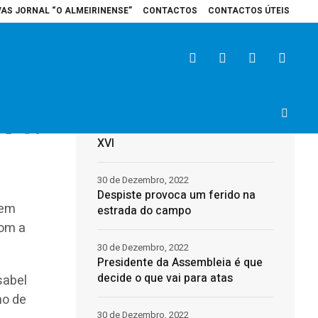
VAS JORNAL “O ALMEIRINENSE”
CONTACTOS
CONTACTOS ÚTEIS
pital de Santarém recebe veículo elétrico para reforçar cuidados na área d
Últimas
31 de Dezembro, 2022
Morreu o Papa Emérito, Bento
2
0
XVI
30 de Dezembro, 2022
Despiste provoca um ferido na
 em
estrada do campo
com a
30 de Dezembro, 2022
Presidente da Assembleia é que
decide o que vai para atas
sabel
ho de
30 de Dezembro, 2022