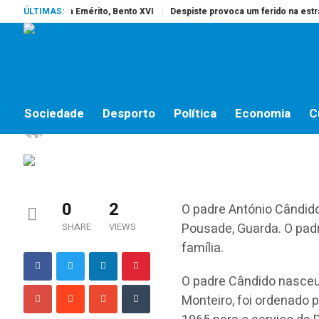
reu o Papa Emérito, Bento XVI
ÚLTIMAS:
Despiste provoca um ferido na estrada d
SOCIEDADE
Faleceu o Padre Antón
Sociedade
Desporto
Política
Economia
C
Maria Vieira
by
10 DE AGOSTO, 2018
0
2
O padre António Cândido
Pousade, Guarda. O padr
SHARE
VIEWS
família.
O padre Cândido nasceu 
Monteiro, foi ordenado 