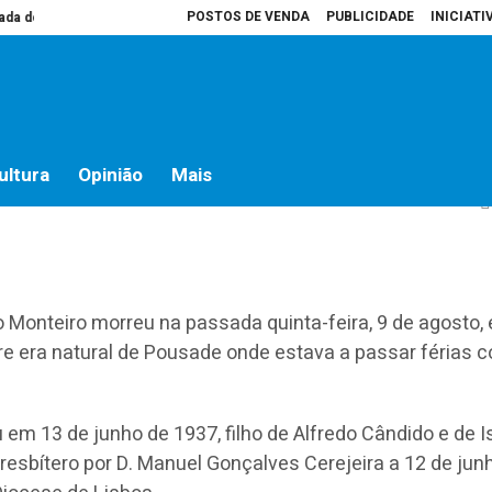
POSTOS DE VENDA
PUBLICIDADE
INICIATI
o campo
Presidente da Assembleia é que decide o que vai para atas
Hos
io Cândido Monteiro
ultura
Opinião
Mais
 Monteiro morreu na passada quinta-feira, 9 de agosto,
e era natural de Pousade onde estava a passar férias 
em 13 de junho de 1937, filho de Alfredo Cândido e de I
presbítero por D. Manuel Gonçalves Cerejeira a 12 de jun