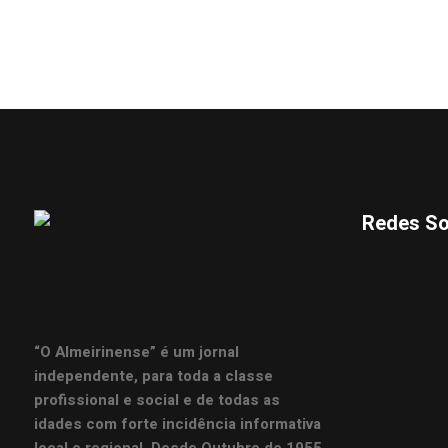
Redes So
“O Almeirinense” é um jornal
independente, para toda a classe
profissional e social e de todas as
idades com forte incidência informativa