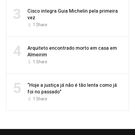
3
Cisco integra Guia Michelin pela primeira
vez
1
Share
4
Arquiteto encontrado morto em casa em
Almeirim
1
Share
5
“Hoje a justiça já não é tão lenta como já
foi no passado”
1
Share