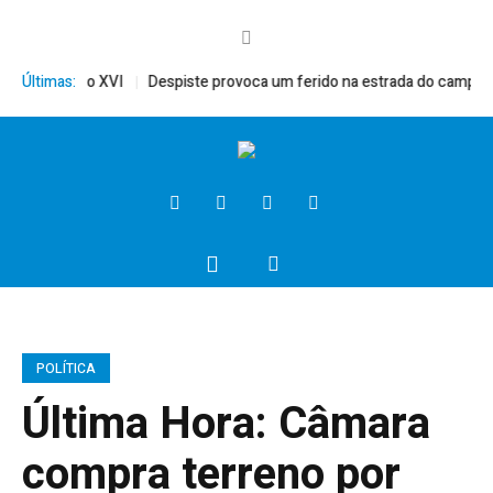
ito, Bento XVI
Últimas:
Despiste provoca um ferido na estrada do campo
Pr
POLÍTICA
Última Hora: Câmara
compra terreno por