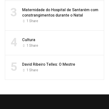
3
Maternidade do Hospital de Santarém com
constrangimentos durante o Natal
1
Share
4
Cultura
1
Share
5
David Ribeiro Telles: O Mestre
1
Share