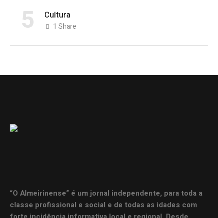
5
Cultura
1
Share
“O Almeirinense” é um jornal independente, para toda a
classe profissional e social e de todas as idades com
forte incidência informativa local e regional. Desde