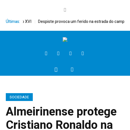
to, Bento XVI
Últimas:
Despiste provoca um ferido na estrada do campo
Pr
SOCIEDADE
Almeirinense protege
Cristiano Ronaldo na