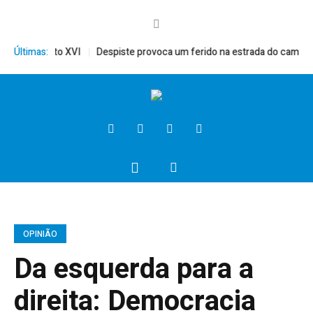
ito, Bento XVI
Últimas:
Despiste provoca um ferido na estrada do campo
P
OPINIÃO
Da esquerda para a
direita: Democracia