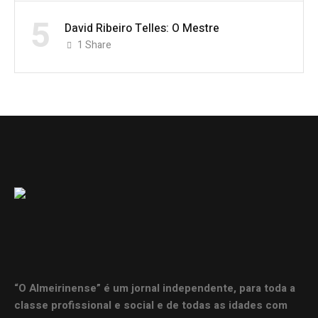
5
David Ribeiro Telles: O Mestre
1
Share
“O Almeirinense” é um jornal independente, para toda a
classe profissional e social e de todas as idades com