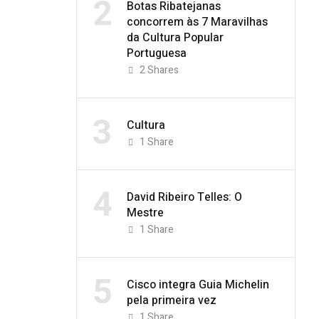
2
Botas Ribatejanas
concorrem às 7 Maravilhas
da Cultura Popular
Portuguesa
2
Shares
3
Cultura
1
Share
4
David Ribeiro Telles: O
Mestre
1
Share
5
Cisco integra Guia Michelin
pela primeira vez
1
Share