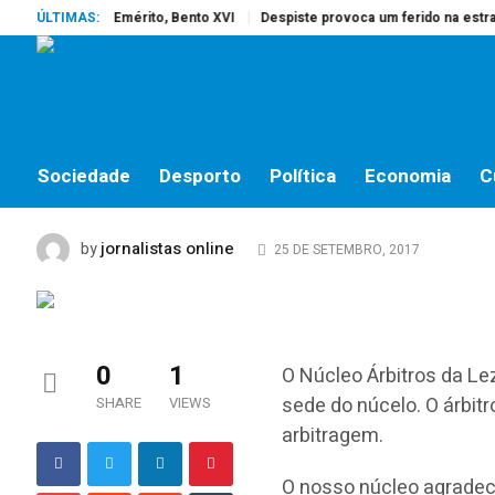
reu o Papa Emérito, Bento XVI
ÚLTIMAS:
Despiste provoca um ferido na estrada 
DESPORTO
Hugo Miguel partilhou
almeirinenses
Sociedade
Desporto
Política
Economia
C
jornalistas online
by
25 DE SETEMBRO, 2017
0
1
O Núcleo Árbitros da Lez
sede do núcelo. O árbitr
SHARE
VIEWS
arbitragem.
O nosso núcleo agradece