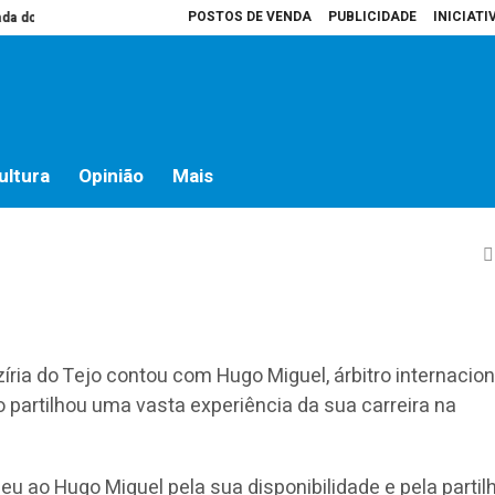
POSTOS DE VENDA
PUBLICIDADE
INICIATI
do campo
Presidente da Assembleia é que decide o que vai para atas
Ho
 experiências com
ultura
Opinião
Mais
íria do Tejo contou com Hugo Miguel, árbitro internacion
o partilhou uma vasta experiência da sua carreira na
u ao Hugo Miguel pela sua disponibilidade e pela partilh