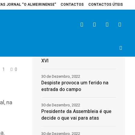
VAS JORNAL “O ALMEIRINENSE”
CONTACTOS
CONTACTOS ÚTEIS
spital de Santarém recebe veículo elétrico para reforçar cuidados na área 
Últimas
31 de Dezembro, 2022
Morreu o Papa Emérito, Bento
XVI
1
0
30 de Dezembro, 2022
Despiste provoca um ferido na
estrada do campo
al, na
30 de Dezembro, 2022
Presidente da Assembleia é que
decide o que vai para atas
a.
30 de Dezembro, 2022