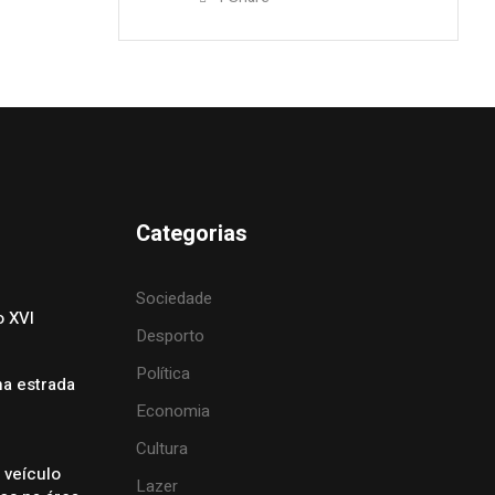
Categorias
Sociedade
o XVI
Desporto
Política
na estrada
Economia
Cultura
 veículo
Lazer