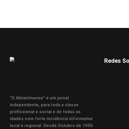
Redes So
“O Almeirinense” é um jornal
independente, para toda a classe
profissional e social e de todas as
idades com forte incidência informativa
local e regional. Desde Outubro de 1955