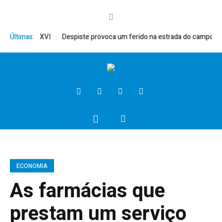
o, Bento XVI
Últimas:
Despiste provoca um ferido na estrada do campo
Pres
ECONOMIA
As farmácias que
prestam um serviço