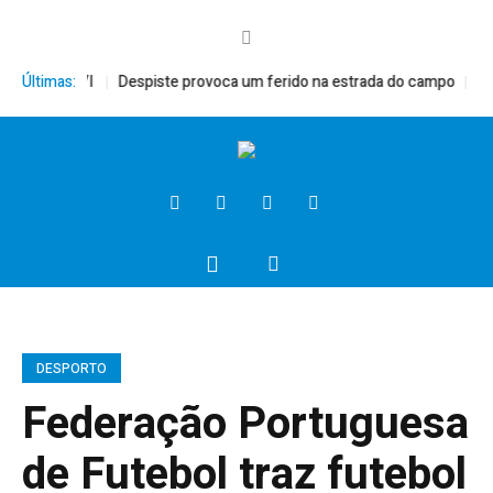
 Bento XVI
Últimas:
Despiste provoca um ferido na estrada do campo
Presid
DESPORTO
Federação Portuguesa
de Futebol traz futebol