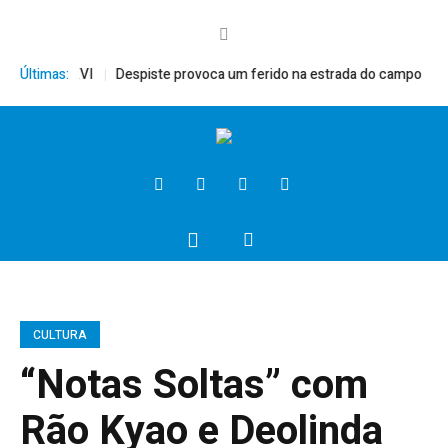
 Bento XVI
Últimas:
Despiste provoca um ferido na estrada do campo
Presi
CULTURA
“Notas Soltas” com
Rão Kyao e Deolinda