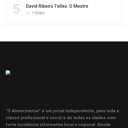
5
David Ribeiro Telles: O Mestre
1
Share
“O Almeirinense” é um jornal independente, para toda a
classe profissional e social e de todas as idades com
forte incidência informativa local e regional. Desde