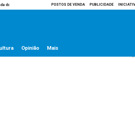
POSTOS DE VENDA
PUBLICIDADE
INICIATI
 do campo
Presidente da Assembleia é que decide o que vai para atas
H
 o Carnaval?
ultura
Opinião
Mais