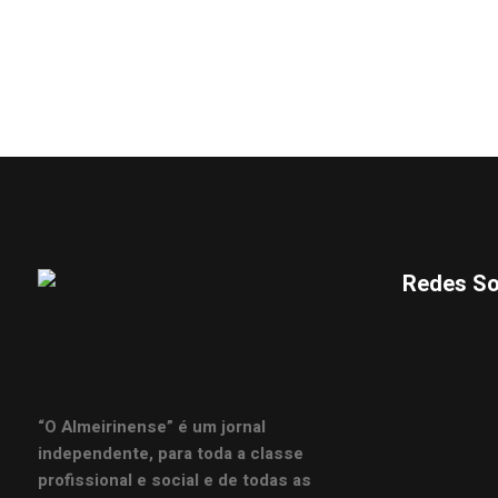
Redes So
“O Almeirinense” é um jornal
independente, para toda a classe
profissional e social e de todas as