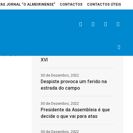
VAS JORNAL “O ALMEIRINENSE”
CONTACTOS
CONTACTOS ÚTEIS
ospital de Santarém recebe veículo elétrico para reforçar cuidados na área
Últimas
31 de Dezembro, 2022
Morreu o Papa Emérito, Bento
3
0
XVI
30 de Dezembro, 2022
Despiste provoca um ferido na
estrada do campo
30 de Dezembro, 2022
Presidente da Assembleia é que
decide o que vai para atas
30 de Dezembro, 2022