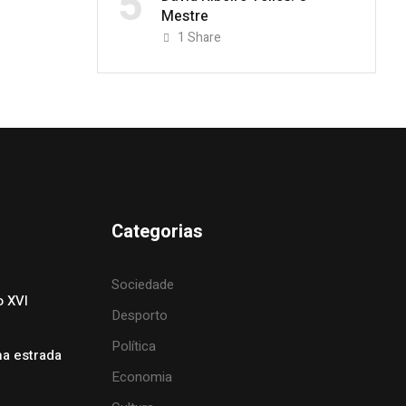
5
Mestre
1
Share
Categorias
Sociedade
o XVI
Desporto
Política
na estrada
Economia