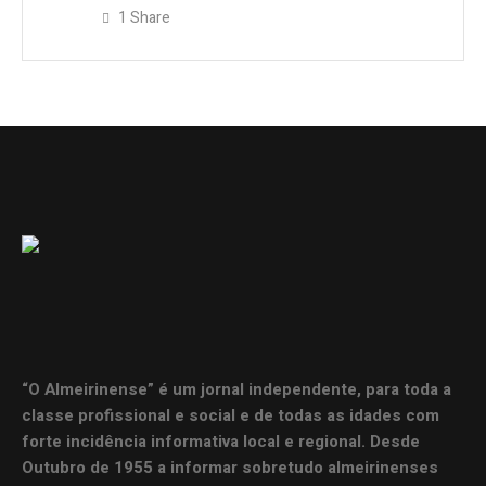
1
Share
“O Almeirinense” é um jornal independente, para toda a
classe profissional e social e de todas as idades com
forte incidência informativa local e regional. Desde
Outubro de 1955 a informar sobretudo almeirinenses