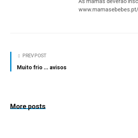
As mamãs deverão inscr
www.mamasebebes.pt/e
PREV POST
Muito frio ... avisos
More posts