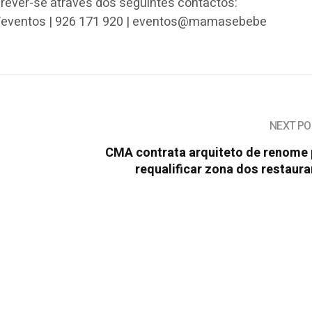
ever-se através dos seguintes contactos:
ventos | 926 171 920 | eventos@mamasebebe
NEXT PO
CMA contrata arquiteto de renome 
requalificar zona dos restaur