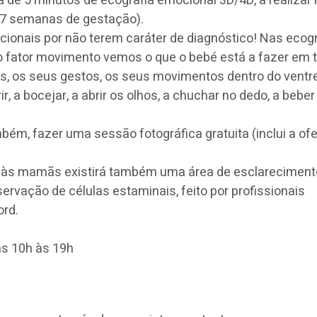
de 5 minutos de ecografia emocional 3D/4D, a realizar 
17 semanas de gestação).
ionais por não terem caráter de diagnóstico! Nas ecog
 fator movimento vemos o que o bebé está a fazer em
s, os seus gestos, os seus movimentos dentro do ventr
r, a bocejar, a abrir os olhos, a chuchar no dedo, a beber
m, fazer uma sessão fotográfica gratuita (inclui a ofe
a às mamãs existirá também uma área de esclareciment
ervação de células estaminais, feito por profissionais
ord.
as 10h às 19h