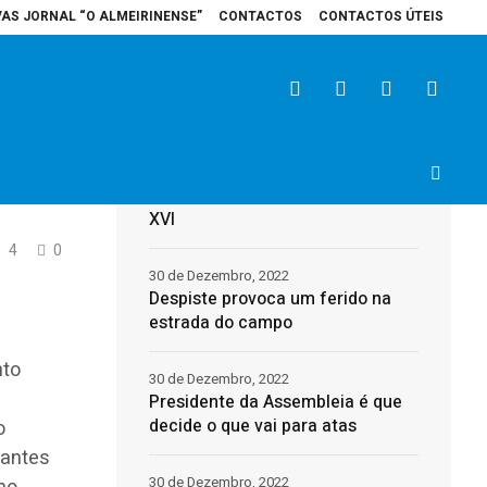
VAS JORNAL “O ALMEIRINENSE”
CONTACTOS
CONTACTOS ÚTEIS
ospital de Santarém recebe veículo elétrico para reforçar cuidados na área
Últimas
 W
31 de Dezembro, 2022
Morreu o Papa Emérito, Bento
XVI
4
0
30 de Dezembro, 2022
Despiste provoca um ferido na
estrada do campo
nto
30 de Dezembro, 2022
Presidente da Assembleia é que
decide o que vai para atas
o
 antes
30 de Dezembro, 2022