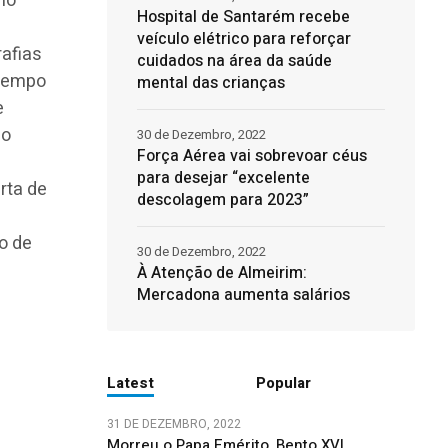
no
Hospital de Santarém recebe
veículo elétrico para reforçar
rafias
cuidados na área da saúde
 tempo
mental das crianças
e
 o
30 de Dezembro, 2022
Força Aérea vai sobrevoar céus
para desejar “excelente
rta de
descolagem para 2023”
o de
30 de Dezembro, 2022
À Atenção de Almeirim:
Mercadona aumenta salários
Latest
Popular
31 DE DEZEMBRO, 2022
Morreu o Papa Emérito, Bento XVI