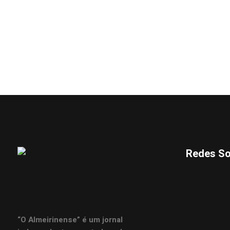
Redes So
“O Almeirinense” é um jornal