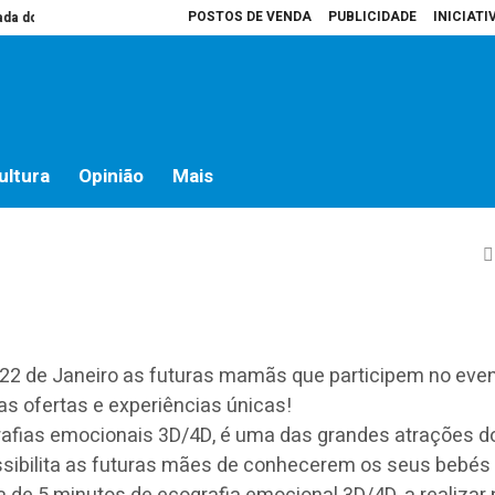
POSTOS DE VENDA
PUBLICIDADE
INICIATI
 do campo
Presidente da Assembleia é que decide o que vai para atas
H
amãs e Bebés” chega ao
ultura
Opinião
Mais
 22 de Janeiro as futuras mamãs que participem no eve
as ofertas e experiências únicas!
afias emocionais 3D/4D, é uma das grandes atrações d
sibilita as futuras mães de conhecerem os seus bebés