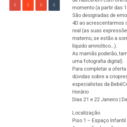
de nascerem com oferta 
momento (a partir das 
São designadas de emoc
4D ao acrescentarmos o
real (as suas expressõe
materno, se estão a sorri
líquido amniótico…).
As mamãs poderão, també
uma fotografia digital).
Para completar a ofert
dúvidas sobre a criopres
especialistas da BebéC
Horário
Dias 21 e 22 Janeiro | D
Localização
Piso 1 – Espaço Infantil