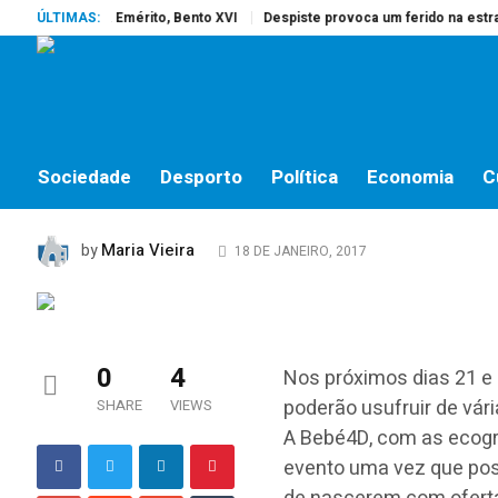
rreu o Papa Emérito, Bento XVI
ÚLTIMAS:
Despiste provoca um ferido na estrada
SOCIEDADE
O evento “Momentos M
Shopping
Sociedade
Desporto
Política
Economia
C
Maria Vieira
by
18 DE JANEIRO, 2017
0
4
Nos próximos dias 21 e
poderão usufruir de vári
SHARE
VIEWS
A Bebé4D, com as ecogr
evento uma vez que pos