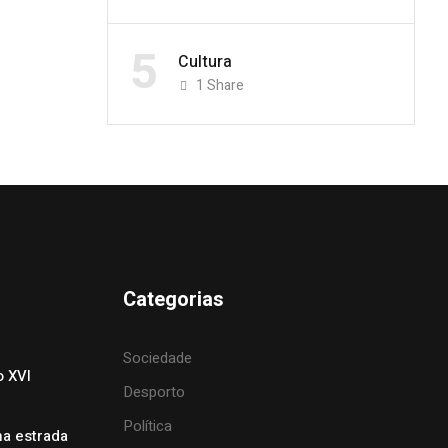
5
Cultura
1
Share
Categorias
Sociedade
o XVI
Desporto
Política
na estrada